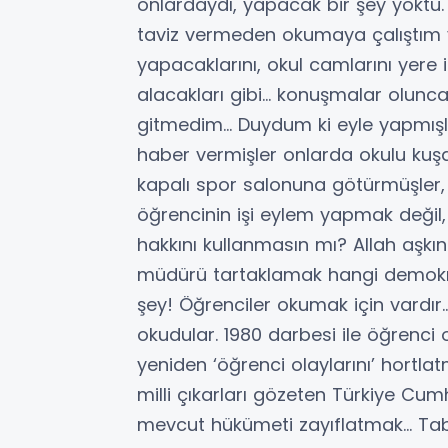
onlardaydı, yapacak bir şey yoktu. İ
taviz vermeden okumaya çalıştım v
yapacaklarını, okul camlarını yere
alacakları gibi… konuşmalar olunc
gitmedim… Duydum ki eyle yapmışl
haber vermişler onlarda okulu kuş
kapalı spor salonuna götürmüşler,
öğrencinin işi eylem yapmak değil,
hakkını kullanmasın mı? Allah aşkı
müdürü tartaklamak hangi demokras
şey! Öğrenciler okumak için vardır
okudular. 1980 darbesi ile öğrenci
yeniden ‘öğrenci olaylarını’ hortlatm
milli çıkarları gözeten Türkiye Cumh
mevcut hükümeti zayıflatmak… Tabi