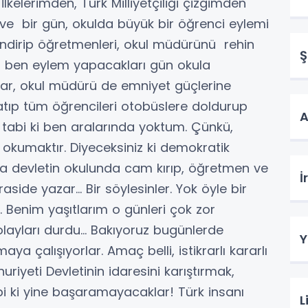
lkelerimden, Türk Milliyetçiliği çizgimden
e bir gün, okulda büyük bir öğrenci eylemi
 indirip öğretmenleri, okul müdürünü rehin
Ş
a ben eylem yapacakları gün okula
ar, okul müdürü de emniyet güçlerine
atıp tüm öğrencileri otobüslere doldurup
A
 tabi ki ben aralarında yoktum. Çünkü,
 okumaktır. Diyeceksiniz ki demokratik
na devletin okulunda cam kırıp, öğretmen ve
İ
ide yazar… Bir söylesinler. Yok öyle bir
… Benim yaşıtlarım o günleri çok zor
 olayları durdu… Bakıyoruz bugünlerde
Y
aya çalışıyorlar. Amaç belli, istikrarlı kararlı
uriyeti Devletinin idaresini karıştırmak,
 ki yine başaramayacaklar! Türk insanı
L