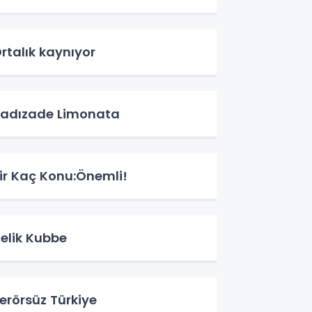
rtalık kaynıyor
adızade Limonata
ir Kaç Konu:Önemli!
elik Kubbe
erörsüz Türkiye