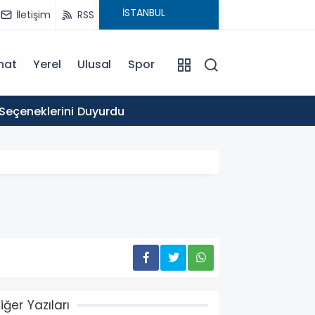
İletişim
RSS
nat
Yerel
Ulusal
Spor
16:03
 Seçeneklerini Duyurdu
Ticare
iğer Yazıları