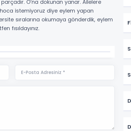
 bir parçadır. O’na dokunan yanar. Ailelere
, hoca istemiyoruz diye eylem yapan
niversite sıralarına okumaya gönderdik, eylem
F
fen fısıldayınız.
S
E-Posta Adresiniz *
S
D
D