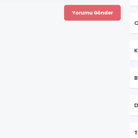
O
K
B
D
T