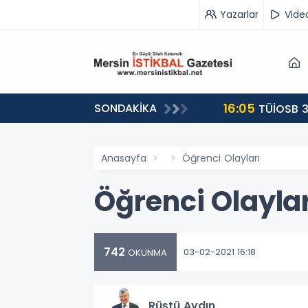
Yazarlar
Vide
16:05
SONDAKİKA
landı
TÜİOSB 3
Anasayfa
Öğrenci Olayları
Öğrenci Olaylar
742
03-02-2021 16:18
OKUNMA
Rüştü Aydın