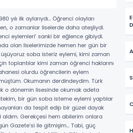
E
 yılı ilk aylarıydı... Öğrenci olayları
D
n, o zamanlar liselerde daha ateşliydi.
enci eylemleri’ sanki bir eğlence gibiydi.
ında olan liselerimizde hemen her gün bir
A
 üşüyoruz soba isteriz eylemi, kimi zaman
in toplantılar kimi zaman öğrenci haklarını
ahanesi olurdu öğrencilerin eylem
S
yümüştüm. Okumanın derdindeydim. Türk
larak o dönemin lisesinde okumak adeta
tekim, bir gün soba isteme eylemi yaptılar
C
mayanları da tespit edip bir güzel dayak
i aldım. Gerekçesi hem abilerim onlara
gün Gazete’si ile gitmişim… Tabi, güç
H