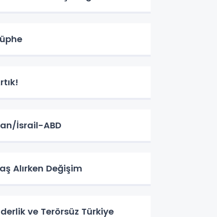
üphe
rtık!
ran/İsrail-ABD
aş Alırken Değişim
iderlik ve Terörsüz Türkiye