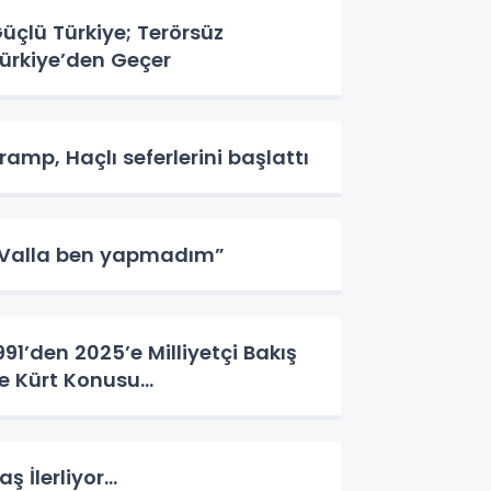
üçlü Türkiye; Terörsüz
ürkiye’den Geçer
ramp, Haçlı seferlerini başlattı
Valla ben yapmadım”
991’den 2025’e Milliyetçi Bakış
le Kürt Konusu…
aş İlerliyor…