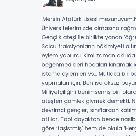
.Mersin Atatürk Lisesi mezunuyum.1980
Üniversitelerimizde olmasına rağme
Gençlik ateşi ile birlikte yanan ‘öğr
Solcu fraksiyonların hâkimiyeti alt
eylem yapılırdı. Kimi zaman okluda
beğenmedikleri hocaları kınamak iç
isteme eylemleri vs… Mutlaka bir b
yapmaları için. Ben ise öksüz bü
Milliyetçiliğini benimsemiş biri o
ateşten gömlek giymek demekti. Ni
devrimci gençler, sınıflardan katıl
attılar. Tabi dayaktan bende nasib
göre ‘faşistmiş’ hem de okula ‘Her