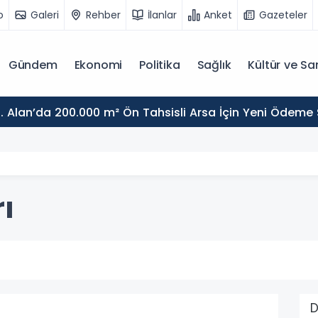
o
Galeri
Rehber
İlanlar
Anket
Gazeteler
Gündem
Ekonomi
Politika
Sağlık
Kültür ve Sa
. Alan’da 200.000 m² Ön Tahsisli Arsa İçin Yeni Ödeme
ı
D