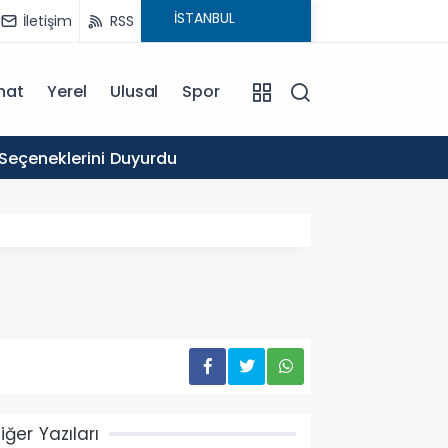
İletişim
RSS
nat
Yerel
Ulusal
Spor
16:03
 Seçeneklerini Duyurdu
Ticare
iğer Yazıları