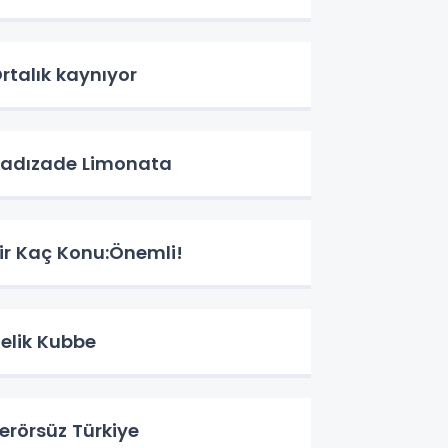
rtalık kaynıyor
adızade Limonata
ir Kaç Konu:Önemli!
elik Kubbe
erörsüz Türkiye