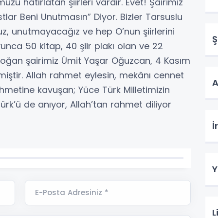
ü hatırlatan şiirleri vardır. Evet! Şairimiz
ar Beni Unutmasın” Diyor. Bizler Tarsuslu
uz, unutmayacağız ve hep O’nun şiirlerini
Ş
nca 50 kitap, 40 şiir plakı olan ve 22
doğan şairimiz Ümit Yaşar Oğuzcan, 4 Kasım
miştir. Allah rahmet eylesin, mekânı cennet
A
ahmetine kavuşan; Yüce Türk Milletimizin
k’ü de anıyor, Allah’tan rahmet diliyor
İ
Y
E-Posta Adresiniz *
L