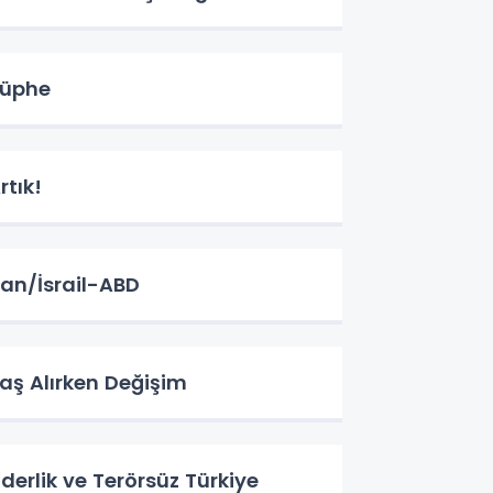
üphe
rtık!
ran/İsrail-ABD
aş Alırken Değişim
iderlik ve Terörsüz Türkiye