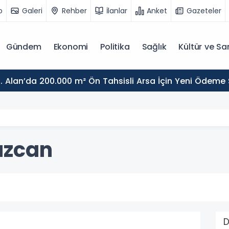
o
Galeri
Rehber
İlanlar
Anket
Gazeteler
Gündem
Ekonomi
Politika
Sağlık
Kültür ve Sa
. Alan’da 200.000 m² Ön Tahsisli Arsa İçin Yeni Ödeme
uzcan
D