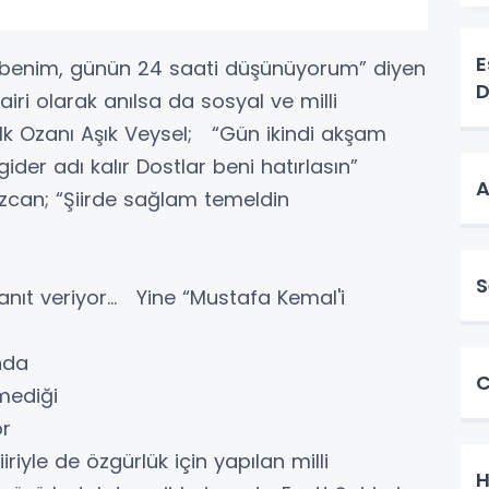
E
 benim, günün 24 saati düşünüyorum” diyen
D
iri olarak anılsa da sosyal ve milli
alk Ozanı Aşık Veysel; “Gün ikindi akşam
gider adı kalır Dostlar beni hatırlasın”
A
zcan; “Şiirde sağlam temeldin
S
anıt veriyor… Yine “Mustafa Kemal'i
ında
C
rmediği
or
riyle de özgürlük için yapılan milli
H