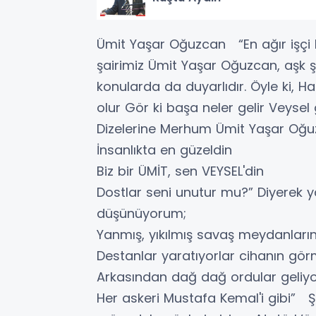
Ümit Yaşar Oğuzcan “En ağır işçi
şairimiz Ümit Yaşar Oğuzcan, aşk şa
konularda da duyarlıdır. Öyle ki, H
olur Gör ki başa neler gelir Veysel 
Dizelerine Merhum Ümit Yaşar Oğu
İnsanlıkta en güzeldin
Biz bir ÜMİT, sen VEYSEL'din
Dostlar seni unutur mu?” Diyerek y
düşünüyorum;
Yanmış, yıkılmış savaş meydanlar
Destanlar yaratıyorlar cihanın gö
Arkasından dağ dağ ordular geliy
Her askeri Mustafa Kemal'i gibi” Şii