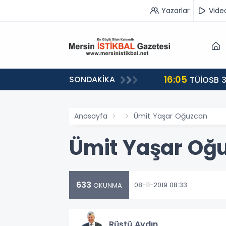
Yazarlar
Vide
16:05
SONDAKİKA
landı
TÜİOSB 3
Anasayfa
Ümit Yaşar Oğuzcan
Ümit Yaşar Oğ
633
08-11-2019 08:33
OKUNMA
Rüştü Aydın