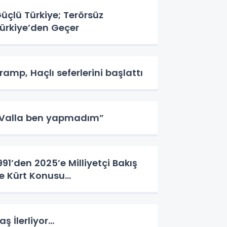
üçlü Türkiye; Terörsüz
ürkiye’den Geçer
ramp, Haçlı seferlerini başlattı
Valla ben yapmadım”
991’den 2025’e Milliyetçi Bakış
le Kürt Konusu…
aş İlerliyor…