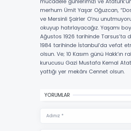
mücadele günlerimizi ve Atatürk’ümüz
merhum Ümit Yaşar Oğuzcan, “Dostl
ve Mersinli Şairler O’nu unutmuyor
okuyup hatırlayacağız. Yaşamı boyu
Ağustos 1926 tarihinde Tarsus’ta 
1984 tarihinde İstanbul’da vefat et
olsun. Ve; 10 Kasım günü Hakk’ın r
kurucusu Gazi Mustafa Kemal Atatür
yattığı yer mekânı Cennet olsun.
YORUMLAR
Adınız *