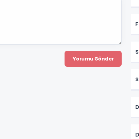
F
S
S
D
D